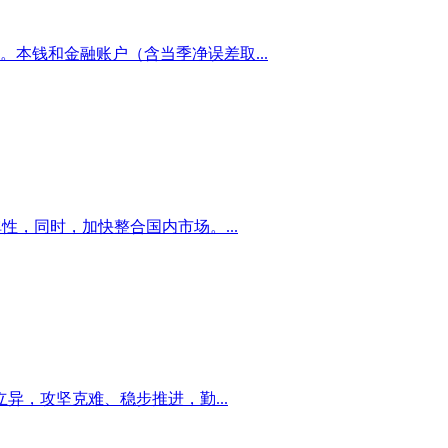
元。本钱和金融账户（含当季净误差取...
性，同时，加快整合国内市场。...
异，攻坚克难、稳步推进，勤...