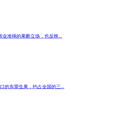
准绳的果断立场，也反映...
的东盟生果，约占全国的三...